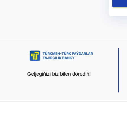
Geljegiňizi biz bilen dörediň!