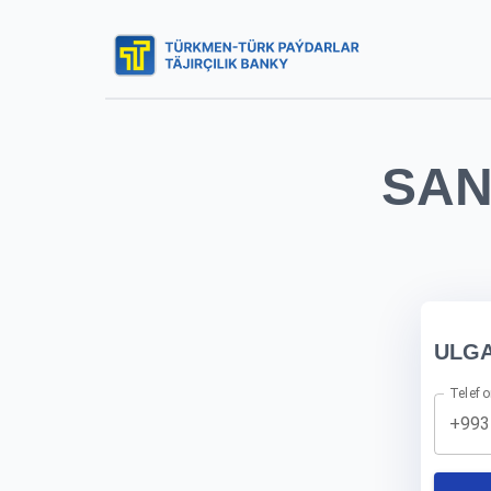
SAN
ULG
Telefon
+993