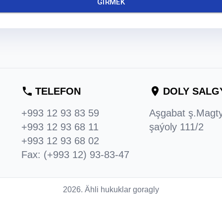
GIRMEK
TELEFON
DOLY SALG
+993 12 93 83 59
Aşgabat ş.Magt
+993 12 93 68 11
şaýoly 111/2
+993 12 93 68 02
Fax: (+993 12) 93-83-47
2026. Ähli hukuklar goragly