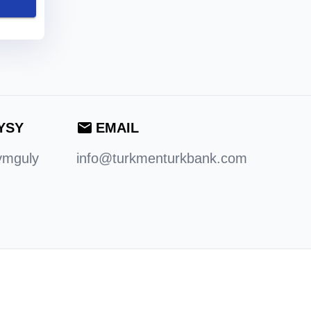
YSY
EMAIL
ymguly
info@turkmenturkbank.com